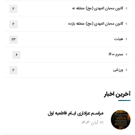
کانون محبان المهدی (عج) منطقه نه
۲
کانون محبان المهدی (عج) منطقه یازده
۲
هیئت
۲۳
محرم ۱۴۰۰
۶
ورزشی
۲
آخرین اخبار
مراسـم عزاداری ایـام فاطمیه اول
۲۱ آبان ۱۴۰۴