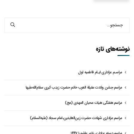
نوشته‌های تازه
مراسـم عزاداری ایـام فاطمیه اول
مراسم جشن ولادت عقیلة العرب خانم حضرت زینب کبری سلام‌الله‌علیها
مراسم هفتگی هیات محبان المهدی (عج)
مراسم عزاداری شهادت حضرت زین‌العابدین،امام سجاد (علیه‌السلام)
مراسم دسته عزاداری ظهر عاشورا ۱۴۴۷