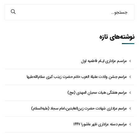
نوشته‌های تازه
مراسـم عزاداری ایـام فاطمیه اول
مراسم جشن ولادت عقیلة العرب خانم حضرت زینب کبری سلام‌الله‌علیها
مراسم هفتگی هیات محبان المهدی (عج)
مراسم عزاداری شهادت حضرت زین‌العابدین،امام سجاد (علیه‌السلام)
مراسم دسته عزاداری ظهر عاشورا ۱۴۴۷