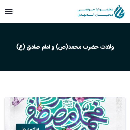
ولادت حضرت محمد(ص) و امام صادق (ع)
اطلاعیه ها