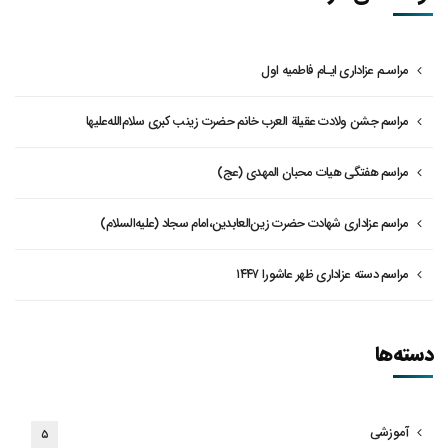
مراسـم عزاداری ایـام فاطمیه اول
مراسم جشن ولادت عقیلة العرب خانم حضرت زینب کبری سلام‌الله‌علیها
مراسم هفتگی هیات محبان المهدی (عج)
مراسم عزاداری شهادت حضرت زین‌العابدین،امام سجاد (علیه‌السلام)
مراسم دسته عزاداری ظهر عاشورا ۱۴۴۷
دسته‌ها
آموزشی
۵