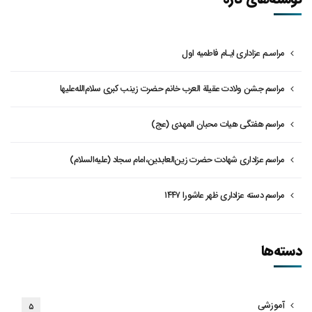
مراسـم عزاداری ایـام فاطمیه اول
مراسم جشن ولادت عقیلة العرب خانم حضرت زینب کبری سلام‌الله‌علیها
مراسم هفتگی هیات محبان المهدی (عج)
مراسم عزاداری شهادت حضرت زین‌العابدین،امام سجاد (علیه‌السلام)
مراسم دسته عزاداری ظهر عاشورا ۱۴۴۷
دسته‌ها
آموزشی
۵