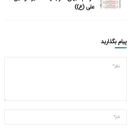
علی (ع))
پیام بگذارید