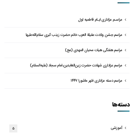
مراسـم عزاداری ایـام فاطمیه اول
مراسم جشن ولادت عقیلة العرب خانم حضرت زینب کبری سلام‌الله‌علیها
مراسم هفتگی هیات محبان المهدی (عج)
مراسم عزاداری شهادت حضرت زین‌العابدین،امام سجاد (علیه‌السلام)
مراسم دسته عزاداری ظهر عاشورا ۱۴۴۷
دسته‌ها
آموزشی
۵