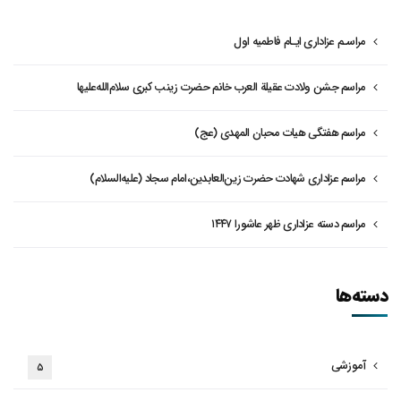
مراسـم عزاداری ایـام فاطمیه اول
مراسم جشن ولادت عقیلة العرب خانم حضرت زینب کبری سلام‌الله‌علیها
مراسم هفتگی هیات محبان المهدی (عج)
مراسم عزاداری شهادت حضرت زین‌العابدین،امام سجاد (علیه‌السلام)
مراسم دسته عزاداری ظهر عاشورا ۱۴۴۷
دسته‌ها
آموزشی
۵