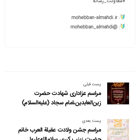
#معاونت_رسانه
: mohebban-almahdi.ir
: @mohebban_almahdi
پست قبلی
مراسم عزاداری شهادت حضرت
زین‌العابدین،امام سجاد (علیه‌السلام)
پست بعدی
مراسم جشن ولادت عقیلة العرب خانم
حضرت زینب کبری سلام‌الله‌علیها