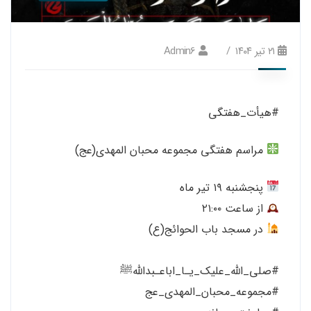
۲۱ تیر ۱۴۰۴
Admin6
#هيأت_هفتگی
مراسم هفتگی مجموعه محبان المهدی(عج)
‌پنجشنبه ۱۹ تیر ماه
از ساعت ۲۱:۰۰
در مسجد باب‌ الحوائج(ع)
#صلی_الله_عليك_يـا_اباعـبداللهﷺ
#مجموعه_محبان_المهدی_عج