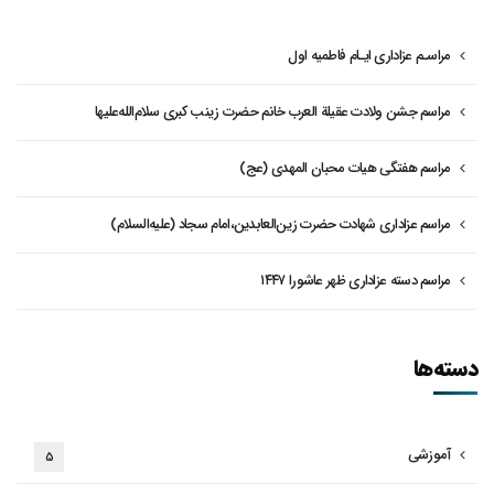
مراسـم عزاداری ایـام فاطمیه اول
مراسم جشن ولادت عقیلة العرب خانم حضرت زینب کبری سلام‌الله‌علیها
مراسم هفتگی هیات محبان المهدی (عج)
مراسم عزاداری شهادت حضرت زین‌العابدین،امام سجاد (علیه‌السلام)
مراسم دسته عزاداری ظهر عاشورا ۱۴۴۷
دسته‌ها
آموزشی
۵