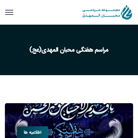
مراسم هفتگی محبان المهدی(عج)
اطلاعیه ها