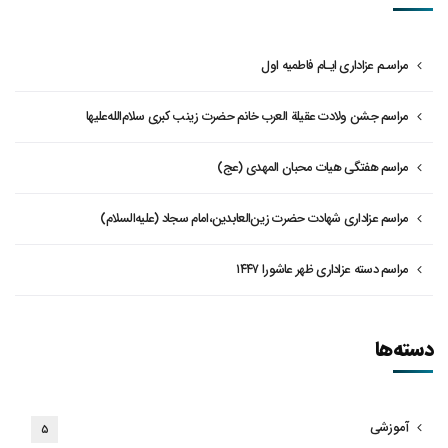
مراسـم عزاداری ایـام فاطمیه اول
مراسم جشن ولادت عقیلة العرب خانم حضرت زینب کبری سلام‌الله‌علیها
مراسم هفتگی هیات محبان المهدی (عج)
مراسم عزاداری شهادت حضرت زین‌العابدین،امام سجاد (علیه‌السلام)
مراسم دسته عزاداری ظهر عاشورا ۱۴۴۷
دسته‌ها
آموزشی
۵