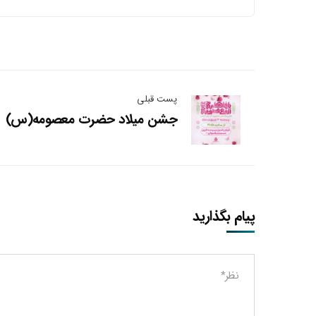
پست قبلی
جشن میلاد حضرت معصومه(س)
پیام بگذارید