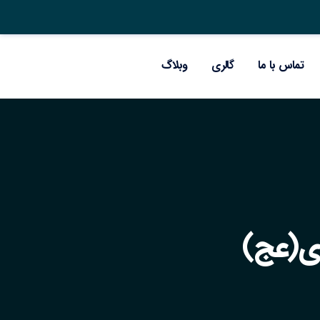
تماس با ما
گالری
وبلاگ
ی(عج)