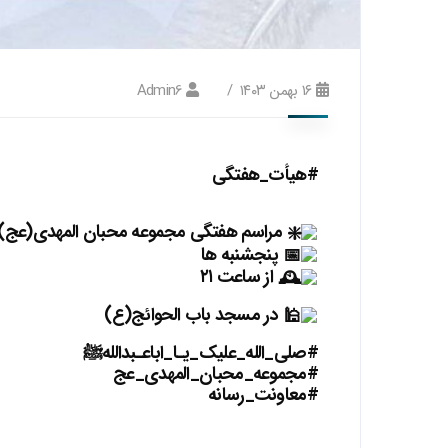
۱۶ بهمن ۱۴۰۳
Admin6
#هيأت_هفتگی
مراسم هفتگی مجموعه محبان المهدی(عج)
‌پنجشنبه ها
از ساعت ۲۱
در مسجد باب‌ الحوائج(ع)
#صلی_الله_عليك_يـا_اباعـبداللهﷺ
#مجموعه_محبان_المهدی_عج
#معاونت_رسانه