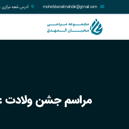
mohebbanalmahdiir@gmail.com
آدرس شعبه مرکزی : تهران | منطقه ۱۰ | خیاب
مراسم جشن ولادت عقی