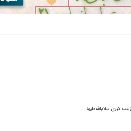
 کبری سلام‌الله‌علیها