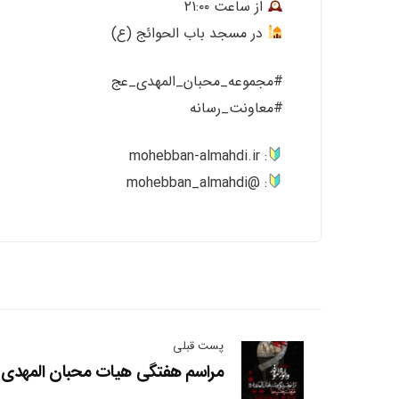
از ساعت ۲۱:۰۰
در مسجد باب الحوائج (ع)
#مجموعه_محبان_المهدی_عج
#معاونت_رسانه
: mohebban-almahdi.ir
: @mohebban_almahdi
پست قبلی
مراسم هفتگی هیات محبان المهدی 