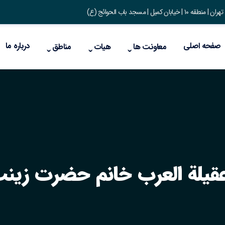
ان کمیل | مسجد باب الحوائج (ع)
صفحه اصلی
درباره ما
معاونت ها
هیات
مناطق
لة العرب خانم حضرت زینب کب