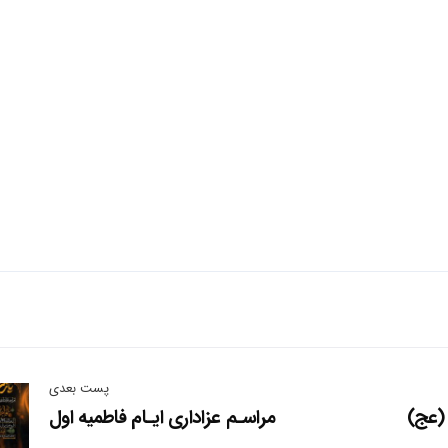
پست بعدی
(عج)
مراسـم عزاداری ایـام فاطمیه اول