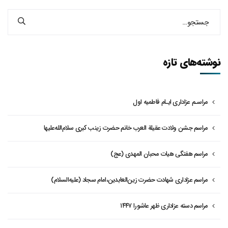
نوشته‌های تازه
مراسـم عزاداری ایـام فاطمیه اول
مراسم جشن ولادت عقیلة العرب خانم حضرت زینب کبری سلام‌الله‌علیها
مراسم هفتگی هیات محبان المهدی (عج)
مراسم عزاداری شهادت حضرت زین‌العابدین،امام سجاد (علیه‌السلام)
مراسم دسته عزاداری ظهر عاشورا ۱۴۴۷