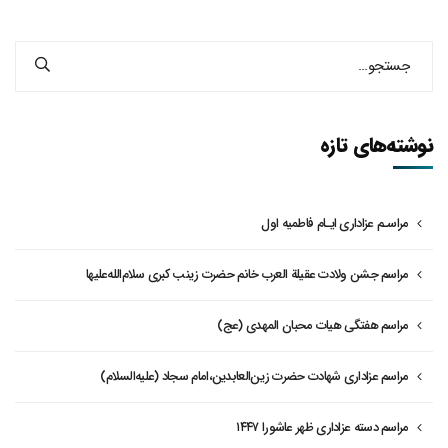
نوشته‌های تازه
مراسـم عزاداری ایـام فاطمیه اول
مراسم جشن ولادت عقیلة العرب خانم حضرت زینب کبری سلام‌الله‌علیها
مراسم هفتگی هیات محبان المهدی (عج)
مراسم عزاداری شهادت حضرت زین‌العابدین،امام سجاد (علیه‌السلام)
مراسم دسته عزاداری ظهر عاشورا ۱۴۴۷