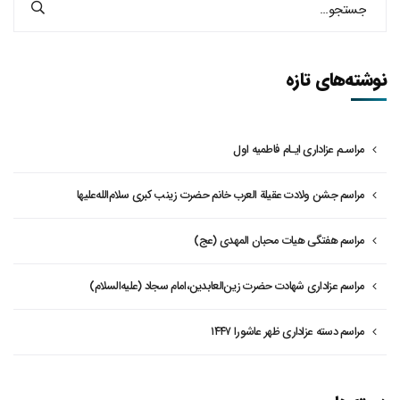
نوشته‌های تازه
مراسـم عزاداری ایـام فاطمیه اول
مراسم جشن ولادت عقیلة العرب خانم حضرت زینب کبری سلام‌الله‌علیها
مراسم هفتگی هیات محبان المهدی (عج)
مراسم عزاداری شهادت حضرت زین‌العابدین،امام سجاد (علیه‌السلام)
مراسم دسته عزاداری ظهر عاشورا ۱۴۴۷