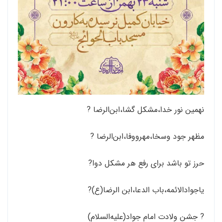
نهمین نور خدا،مشکل گشا،ابن‌الرضا‌ ?
مظهر جود‌ وسخا،مهرووفا،ابن‌الرضا ?
حرز تو باشد برای رفع هر مشکل دوا?
یاجوادالائمه،باب الدعا،ابن الرضا(ع)?
? جشن ولادت امام جواد(علیه‌السلام)