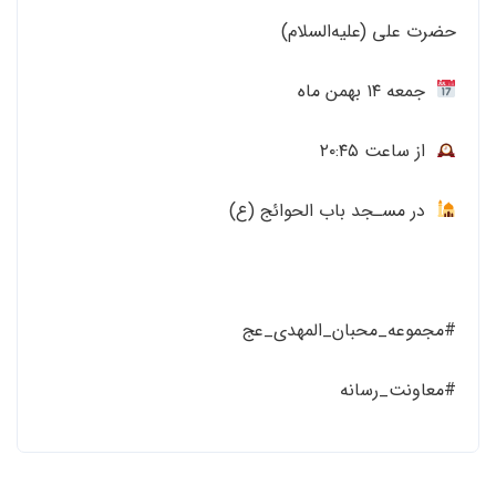
حضرت علی (علیه‌السلام)
‌ جمعه ۱٤ بهمن ماه
از ساعت ۲۰:۴۵
در مسـجد باب‌ الحوائج (ع)
#مجموعه_محبان_المهدی_عج
#معاونت_رسانه