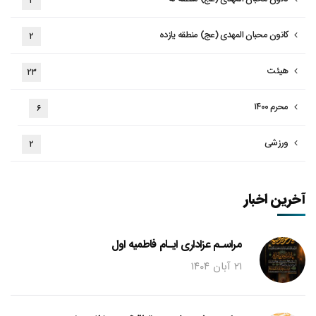
۲
کانون محبان المهدی (عج) منطقه یازده
۲
هیئت
۲۳
محرم ۱۴۰۰
۶
ورزشی
۲
آخرین اخبار
مراسـم عزاداری ایـام فاطمیه اول
۲۱ آبان ۱۴۰۴