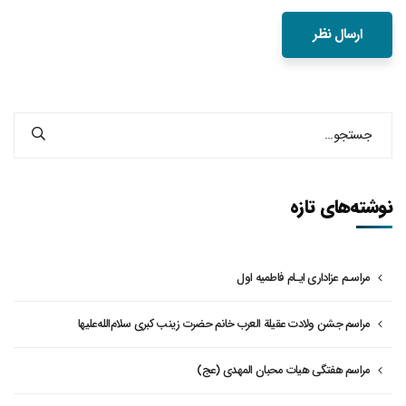
نوشته‌های تازه
مراسـم عزاداری ایـام فاطمیه اول
مراسم جشن ولادت عقیلة العرب خانم حضرت زینب کبری سلام‌الله‌علیها
مراسم هفتگی هیات محبان المهدی (عج)