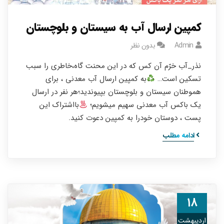
کمپین ارسال آب به سیستان و بلوچستان
Admin
بدون نظر
نذر_آب خرّم آن کس که در این محنت گاه،خاطری را سبب
تسکین است…
به كمپين ارسال آب معدني ، براي
هموطنان سيستان و بلوچستان بپيونديد؛هر نفر در ارسال
يك باكس آب معدني سهيم ميشويم؛
بااشتراك اين
پست ، دوستان خودرا به كمپين دعوت كنيد.
ادامه مطلب
۱۸
اردیبهشت