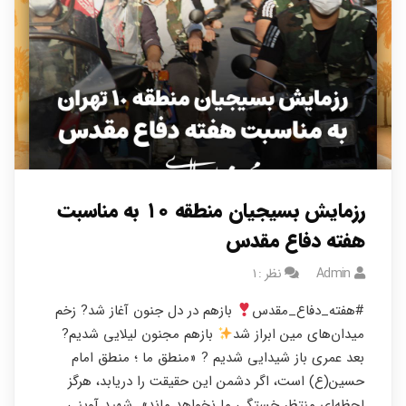
رزمایش بسیجیان منطقه ۱۰ به مناسبت
هفته دفاع مقدس
Admin
نظر : ۱
#هفته_دفاع_مقدس
بازهم در دل جنون آغاز شد? زخم
میدان‌های مین ابراز شد
بازهم مجنون لیلایی شدیم?
بعد عمری باز شیدایی شدیم ? «منطق ما ؛ منطق امام
حسین(ع) است، اگر دشمن این حقیقت را دریابد، هرگز
لحظه‌ای منتظر خستگی ما نخواهد ماند» شهید آوینی