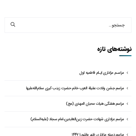
نوشته‌های تازه
مراسـم عزاداری ایـام فاطمیه اول
مراسم جشن ولادت عقیلة العرب خانم حضرت زینب کبری سلام‌الله‌علیها
مراسم هفتگی هیات محبان المهدی (عج)
مراسم عزاداری شهادت حضرت زین‌العابدین،امام سجاد (علیه‌السلام)
مراسم دسته عزاداری ظهر عاشورا ۱۴۴۷