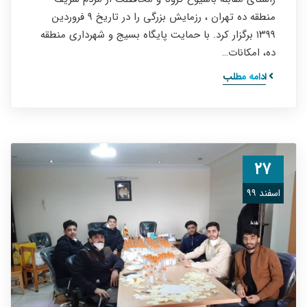
منطقه ده تهران ، رزمايش بزرگي را در تاریخ ۹ فروردین
۱۳۹۹ برگزار کرد. با حمايت پايگاه بسيج و شهرداري منطقه
ده، امكانات…
ادامه مطلب
۲۷
اسفند ۹۹