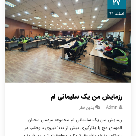
۲۷
اسفند ۹۹
رزمایش من یک سلیمانی ام
Admin
بدون نظر
رزمایش من یک سلیمانی ام مجموعه مردمي محبان
المهدي عج با بكارگيري بيش از ١٠٠٠ نيروي داوطلب در
راستاي مقابله باشيوع كرونا و محافظت از مردم شريف