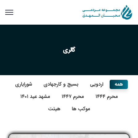
گالری
همه
اردویی
بسیج و کارجهادی
شورایاری
محرم ۱۴۴۴
محرم ۱۴۴۷
مشهد عید ۱۴۰۱
موکب ها
هیئت